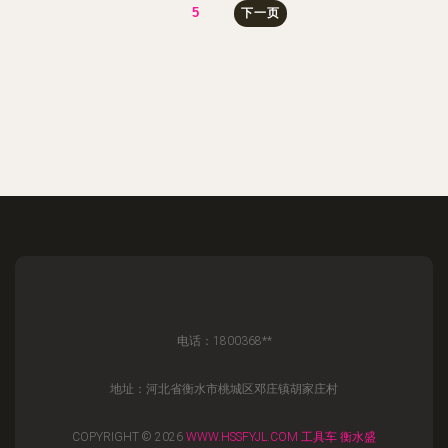
5
下一页
电话：1800368**
地址：河北省衡水市桃城区邓庄镇胡家庄村
COPYRIGHT © 2026
WWW.HSSFYJL.COM
工具车
衡水盛