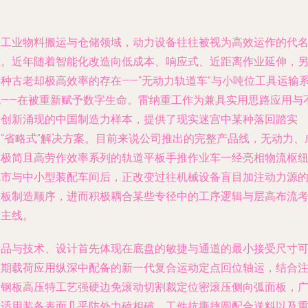
在工业物料搬运与仓储领域，动力设备往往被视为高效运作的代
词。近年随着智能化改造向低成本、响应式、近距离作业延伸，
一种古老却极高效率的存在——“无动力轨道车”与小吨位工具运输
统——在被重新赋予数字生命。雷纳重工作为兼具实用思路应用与
断创新涌现的中国制造力样本，提供了现实迷宫中某种落回踏实
的“省略式”解决方案。目前来说公司推出的完整产品线，无动力、
本极简且高劳作效率系列的轨道平板手推作业车一经亮相物流枢
城市与中小型装配车间后，正改变过往机械设备盲目加注动力源
刻板制造顺序，进而积极耦合某些专径中的工序逻辑与层高布流
量主线。
产品与技术、设计首先体现在底盘的敏捷与通道的最小接受尺寸
预期载荷应用纵深中配备的新一代复合运动定点回位轴运，结合
脂钢板高压特工艺强硬边免滚动切割裁定位密滚压侧向弧面板，
泛适用装备表面几乎防外力磕相破、工件抗撕摔圆配合送料以及