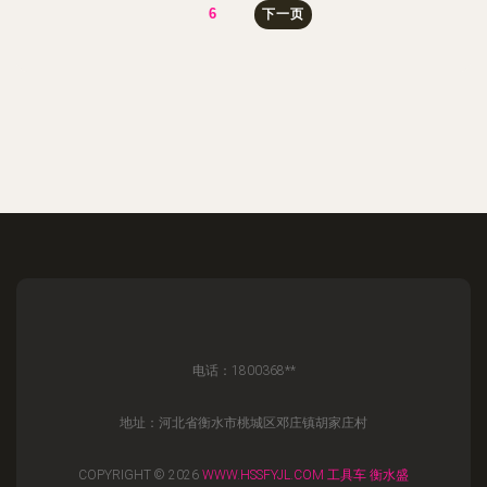
6
下一页
电话：1800368**
地址：河北省衡水市桃城区邓庄镇胡家庄村
COPYRIGHT © 2026
WWW.HSSFYJL.COM
工具车
衡水盛