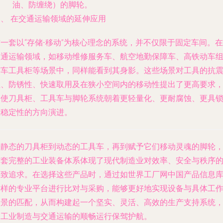
油、防缠绕）的脚轮。
四、 在交通运输领域的延伸应用
一套以“存储-移动”为核心理念的系统，并不仅限于固定车间。在
交通运输
领域，如移动维修服务车、航空地勤保障车、高铁动车
随车工具柜等场景中，同样能看到其身影。这些场景对工具的抗
性、防锈性、快速取用及在狭小空间内的移动性提出了更高要求
促使刀具柜、工具车与脚轮系统朝着更轻量化、更耐腐蚀、更具
止稳定性的方向演进。
从静态的刀具柜到动态的工具车，再到赋予它们移动灵魂的脚轮
这套完整的工业装备体系体现了现代制造业对效率、安全与秩序
极致追求。在选择这些产品时，通过如世界工厂网中国产品信息
这样的专业平台进行比对与采购，能够更好地实现设备与具体工
场景的匹配，从而构建起一个坚实、灵活、高效的生产支持系统
为工业制造与交通运输的顺畅运行保驾护航。