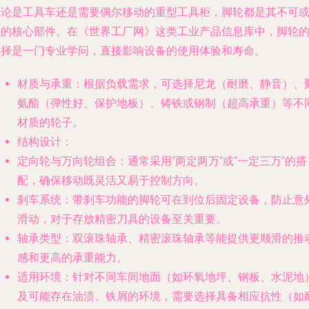
无论是工具车还是需要偶尔移动的重型工具柜，
脚轮
都是其不可
缺的核心部件。在《世界工厂网》这类工业产品信息库中，脚轮
选择是一门专业学问，直接影响设备的使用体验和寿命。
材质与承重
：根据负载需求，可选择尼龙（耐磨、静音）、
氨酯（弹性好、保护地板）、铸铁或钢制（超高承重）等不
材质的轮子。
结构设计
：
定向轮与万向轮组合
：通常采用“两定两万”或“一定三万”的搭
配，确保移动既灵活又易于控制方向。
刹车系统
：带刹车功能的脚轮可在到位后固定设备，防止意
滑动，对于存放精密刀具的设备至关重要。
轴承类型
：双滚珠轴承、精密滚珠轴承等能提供更顺滑的推
感和更高的承重能力。
适用环境
：针对不同车间地面（如环氧地坪、钢板、水泥地
及可能存在油渍、铁屑的环境，需要选择具备相应抗性（如