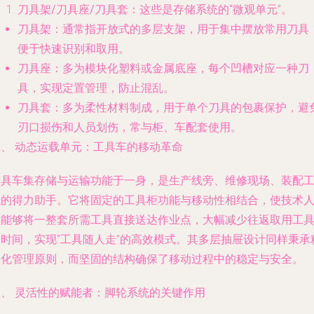
刀具架/刀具座/刀具套
：这些是存储系统的“微观单元”。
刀具架
：通常指开放式的多层支架，用于集中摆放常用刀具
便于快速识别和取用。
刀具座
：多为模块化塑料或金属底座，每个凹槽对应一种刀
具，实现定置管理，防止混乱。
刀具套
：多为柔性材料制成，用于单个刀具的包裹保护，避
刃口损伤和人员划伤，常与柜、车配套使用。
二、 动态运载单元：工具车的移动革命
工具车
集存储与运输功能于一身，是生产线旁、维修现场、装配
位的得力助手。它将固定的工具柜功能与移动性相结合，使技术
员能够将一整套所需工具直接送达作业点，大幅减少往返取用工
的时间，实现“工具随人走”的高效模式。其多层抽屉设计同样秉承
细化管理原则，而坚固的结构确保了移动过程中的稳定与安全。
三、 灵活性的赋能者：脚轮系统的关键作用