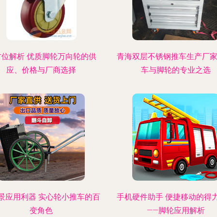
方位解析 优质脚轮万向轮的供
青海双层不锈钢推车生产厂家
应、价格与厂商选择
车与脚轮的专业之选
景应用利器 实心轮小推车的百
手机硬件助手 便捷移动的得
变角色
——脚轮应用解析