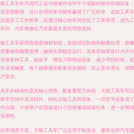
天狼工具车作为现代工业与维修作业中不可或缺的移动存储设备
以其坚固耐用、设计合理和多功能性赢得了广泛好评。这款工具
不仅提高了工作效率，还通过精心的布局优化了工具管理，成为
厂车间、汽车维修站乃至家庭车库的理想选择。
天狼工具车采用高强度钢材制造，表面经过防锈和耐磨处理，能
承受重物和频繁使用，确保长期稳定运行。其多层抽屉设计允许
类存放各种工具，如扳手、螺丝刀和电动设备，减少寻找时间，
升作业流畅度。每个抽屉通常配备安全锁扣，防止意外滑出，保
用户安全。
工具车的移动性是其核心优势。配备重型万向轮，天狼工具车可
在狭窄空间中灵活转向，轻松运输工具和设备。一些型号还集成
工作台面，方便用户在现场进行小型维修或组装任务，进一步增
了实用性。
在应用场景方面，天狼工具车广泛应用于制造业、建筑业和汽车