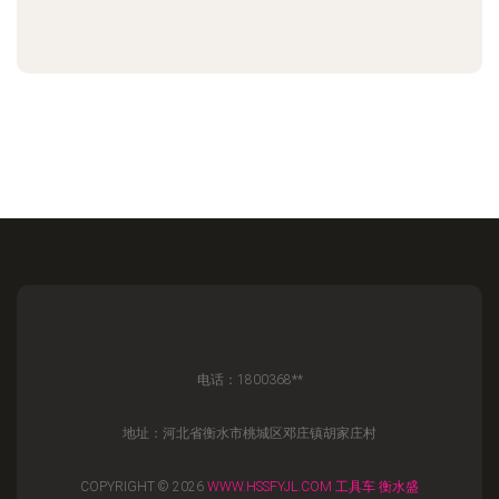
电话：1800368**
地址：河北省衡水市桃城区邓庄镇胡家庄村
COPYRIGHT © 2026
WWW.HSSFYJL.COM
工具车
衡水盛