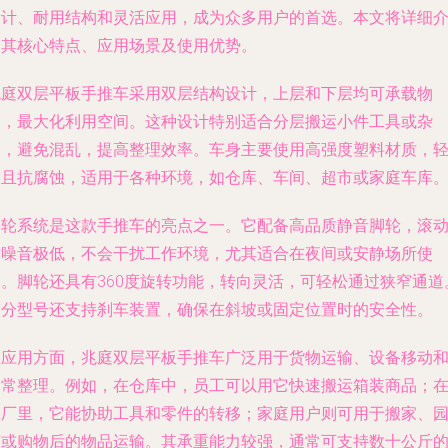
设计、耐用结构和灵活应用，成为众多用户的首选。本文将详细
绍其核心特点、应用场景及使用优势。
兆庭双层平板手推车采用双层结构设计，上层和下层均可承载物
品，最大化利用空间。这种设计特别适合分层搬运小件工具或杂
物，避免混乱，提高整理效率。车身主要使用高强度塑料材质，
便且抗腐蚀，适用于各种环境，如仓库、车间、超市或家庭车库
脚轮系统是这款手推车的亮点之一。它配备高品质静音脚轮，滚
时噪音极低，不会干扰工作环境，尤其适合在夜间或安静场所使
用。脚轮还具有360度旋转功能，转向灵活，可轻松通过狭窄通道
部分型号还支持刹车装置，确保在斜坡或固定位置时的安全性。
在应用方面，兆庭双层平板手推车广泛用于货物运输、设备移动
日常整理。例如，在仓库中，员工可以用它快速搬运箱装商品；
工厂里，它能协助工具和零件的转移；家庭用户则可用于搬家、
艺或购物后的物品运输。其承重能力较强，通常可支持数十公斤