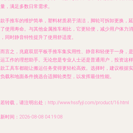
重量，满足多数日常需求。
这款手推车的维护简单，塑料材质易于清洁，脚轮可拆卸更换，
长了使用寿命。与其他金属推车相比，它更轻便，减少用户体力
耗，同时静音特性提升了使用舒适度。
总而言之，兆庭双层平板手推车集实用性、静音和轻便于一身，
搬运工作的理想助手。无论您是专业人士还是普通用户，投资这
一款工具车都能让搬运任务变得更轻松高效。选择时，建议根据
际负载和地面条件挑选合适脚轮类型，以发挥最佳性能。
若转载，请注明出处：http://www.hssfyjl.com/product/16.html
新时间：2026-08-08 04:19:08