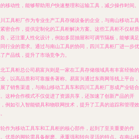
活的移动性，能够帮助用户快速整理和运输工具，减少操作时间
四川工具柜厂作为专业生产工具存储设备的企业，与南山移动工
车紧密合作，提供定制化的工具柜解决方案。这些工具柜不仅材
优良，还注重人性化设计，例如多层抽屉和可调节隔板，能够满
不同行业的需求。通过与南山工具的协同，四川工具柜厂进一步
化了产品线，提升了市场竞争力。
湖北工具柜总公司易富兴则是一家在工具存储领域具有丰富经验
企业，以高品质和可靠服务著称。易富兴通过东商网等线上平台
拓展了销售渠道，与南山移动工具车和四川工具柜厂形成产业链
作。这种合作模式不仅促进了资源共享，还加速了创新产品的开
发，例如引入智能锁具和物联网技术，提升了工具的追踪和管理
率。
脚轮作为移动工具车和工具柜的核心部件，起到了至关重要的作
用。优质的脚轮需具备耐磨、承重强和转向灵活的特点。在南山